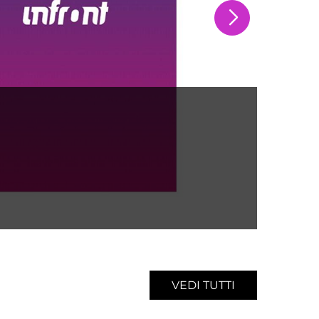
Spon
AC
VEDI TUTTI