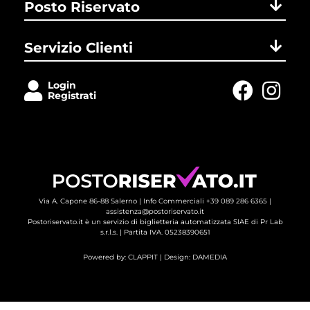
Posto Riservato
Servizio Clienti
Login
Registrati
Via A. Capone 86-88 Salerno |
Info Commerciali +39 089 286 6365
| 
assistenza@postoriservato.it
Postoriservato.it è un servizio di biglietteria automatizzata SIAE di Pr Lab
s.r.l.s. | Partita IVA. 05238390651
Powered by:
CLAPPIT
| Design: 
DAMEDIA