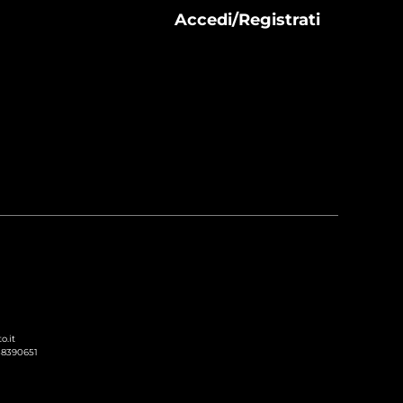
Accedi/Registrati
o.it
238390651