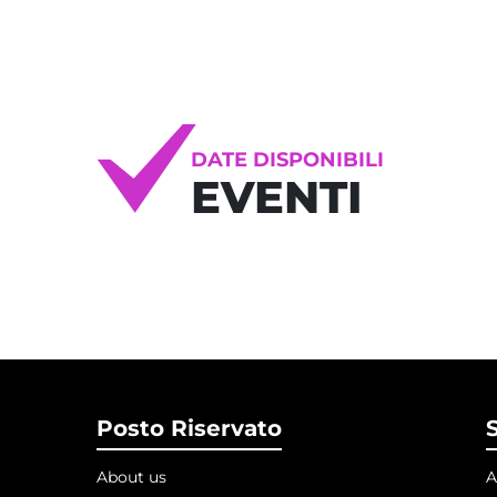
DATE DISPONIBILI
EVENTI
Posto Riservato
S
About us
A