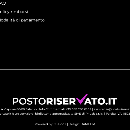
FAQ
olicy rimborsi
odalità di pagamento
 A. Capone 86-88 Salerno |
Info Commerciali +39 089 286 6365
| 
assistenza@postoriservat
ervato.it è un servizio di biglietteria automatizzata SIAE di Pr Lab s.r.l.s. | Partita IVA. 05
Powered by:
CLAPPIT
| Design: 
DAMEDIA