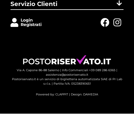
Servizio Clienti
Login
Registrati
Via A. Capone 86-88 Salerno |
Info Commerciali +39 089 286 6365
| 
assistenza@postoriservato.it
Postoriservato.it è un servizio di biglietteria automatizzata SIAE di Pr Lab
s.r.l.s. | Partita IVA. 05238390651
Powered by:
CLAPPIT
| Design: 
DAMEDIA