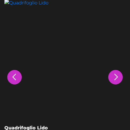
Quadrifoglio Lido
L