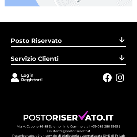
Posto Riservato
Servizio Clienti
Login
Registrati
Via A. Capone 86-88 Salerno |
Info Commerciali +39 089 286 6365
| 
assistenza@postoriservato.it
Postoriservato.it è un servizio di biglietteria automatizzata SIAE di Pr Lab