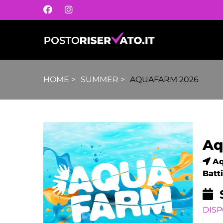
HOME
>
SUMMER
>
AQUAFARM 2026
Aq
A
Batt
DISP