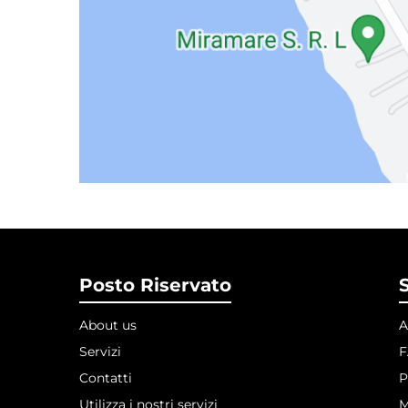
Posto Riservato
S
About us
A
Servizi
Contatti
P
Utilizza i nostri servizi
M