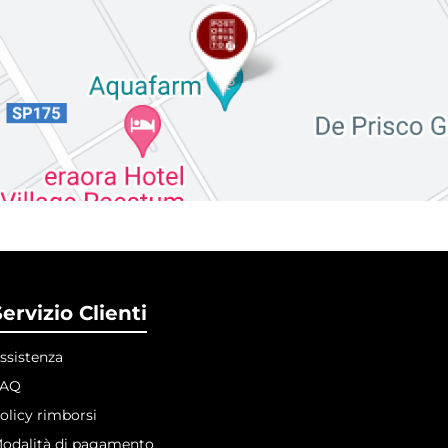
ervizio Clienti
ssistenza
FAQ
olicy rimborsi
odalità di pagamento