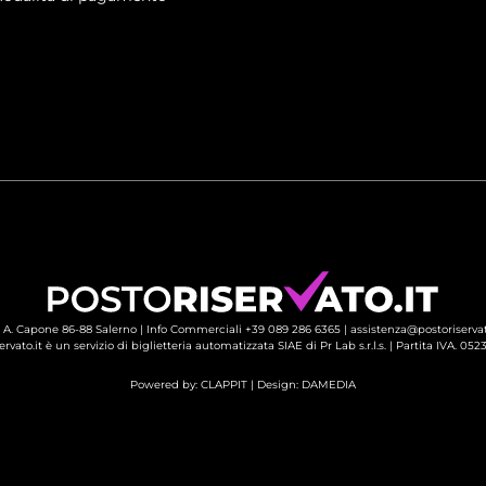
 A. Capone 86-88 Salerno |
Info Commerciali +39 089 286 6365
| 
assistenza@postoriservat
ervato.it è un servizio di biglietteria automatizzata SIAE di Pr Lab s.r.l.s. | Partita IVA. 05
Powered by:
CLAPPIT
| Design: 
DAMEDIA