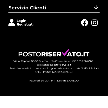
Servizio Clienti
Login
Registrati
Via A. Capone 86-88 Salerno |
Info Commerciali +39 089 286 6365
| 
assistenza@postoriservato.it
Postoriservato.it è un servizio di biglietteria automatizzata SIAE di Pr Lab
s.r.l.s. | Partita IVA. 05238390651
Powered by:
CLAPPIT
| Design: 
DAMEDIA