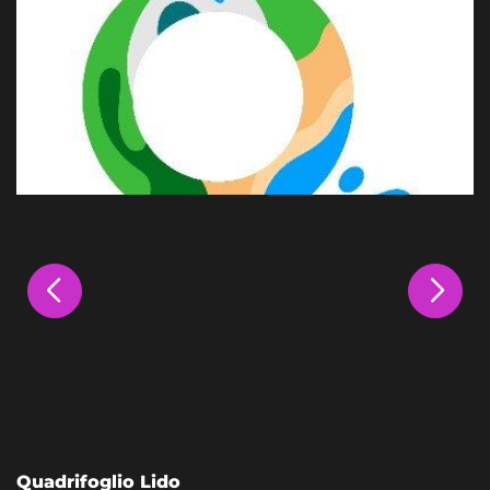
Quadrifoglio Lido
L