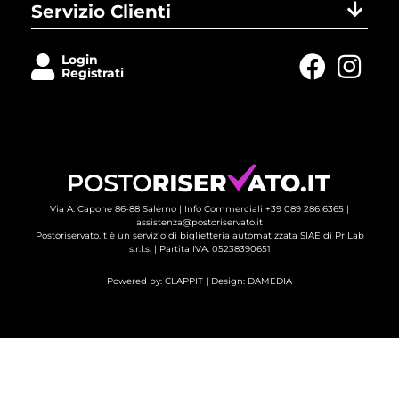
Servizio Clienti
Login
Registrati
Via A. Capone 86-88 Salerno |
Info Commerciali +39 089 286 6365
| 
assistenza@postoriservato.it
Postoriservato.it è un servizio di biglietteria automatizzata SIAE di Pr Lab
s.r.l.s. | Partita IVA. 05238390651
Powered by:
CLAPPIT
| Design: 
DAMEDIA