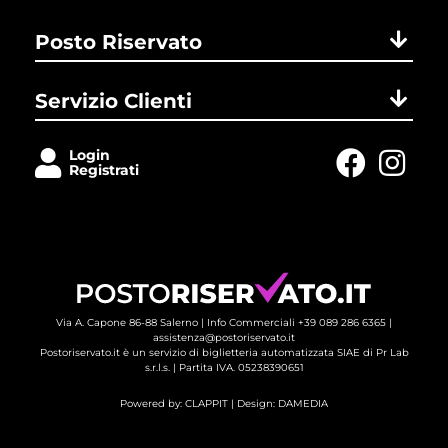
Posto Riservato
Servizio Clienti
Login
Registrati
Via A. Capone 86-88 Salerno |
Info Commerciali +39 089 286 6365
| 
assistenza@postoriservato.it
Postoriservato.it è un servizio di biglietteria automatizzata SIAE di Pr Lab
s.r.l.s. | Partita IVA. 05238390651
Powered by:
CLAPPIT
| Design: 
DAMEDIA