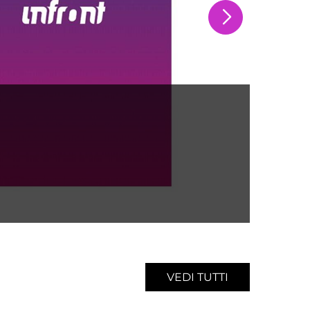
Spon
AC
VEDI TUTTI