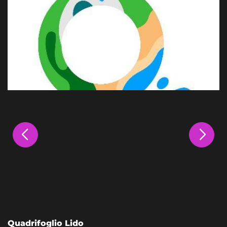
Quadrifoglio Lido
L