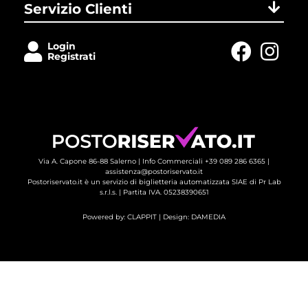
Servizio Clienti
Login
Registrati
Via A. Capone 86-88 Salerno |
Info Commerciali +39 089 286 6365
| 
assistenza@postoriservato.it
Postoriservato.it è un servizio di biglietteria automatizzata SIAE di Pr Lab
s.r.l.s. | Partita IVA. 05238390651
Powered by:
CLAPPIT
| Design: 
DAMEDIA