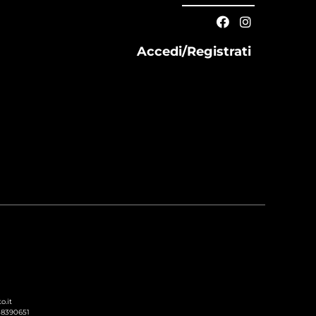
Accedi/Registrati
o.it
238390651