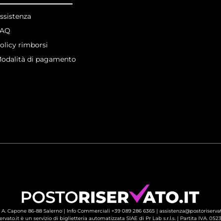
ssistenza
FAQ
olicy rimborsi
odalità di pagamento
 A. Capone 86-88 Salerno |
Info Commerciali +39 089 286 6365
| 
assistenza@postoriservat
ervato.it è un servizio di biglietteria automatizzata SIAE di Pr Lab s.r.l.s. | Partita IVA. 05