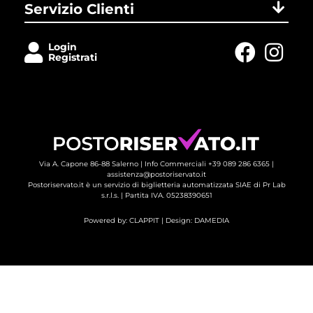
Servizio Clienti
Login
Registrati
Via A. Capone 86-88 Salerno |
Info Commerciali +39 089 286 6365
| 
assistenza@postoriservato.it
Postoriservato.it è un servizio di biglietteria automatizzata SIAE di Pr Lab
s.r.l.s. | Partita IVA. 05238390651
Powered by:
CLAPPIT
| Design: 
DAMEDIA