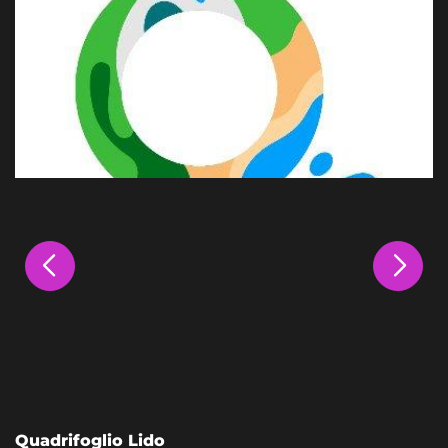
Quadrifoglio Lido
L