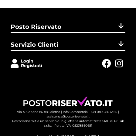
Posto Riservato
Servizio Clienti
Login
Registrati
Via A. Capone 86-88 Salerno |
Info Commerciali +39 089 286 6365
| 
assistenza@postoriservato.it
Postoriservato.it è un servizio di biglietteria automatizzata SIAE di Pr Lab
s.r.l.s. | Partita IVA. 05238390651