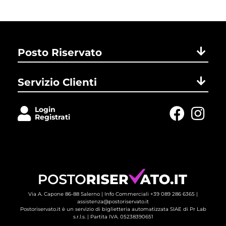
Posto Riservato
Servizio Clienti
Login
Registrati
Via A. Capone 86-88 Salerno |
Info Commerciali +39 089 286 6365
| 
assistenza@postoriservato.it
Postoriservato.it è un servizio di biglietteria automatizzata SIAE di Pr Lab
s.r.l.s. | Partita IVA. 05238390651