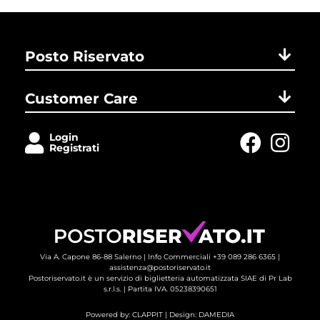
Posto Riservato
Customer Care
Login
Registrati
Via A. Capone 86-88 Salerno |
Info Commerciali +39 089 286 6365
| 
assistenza@postoriservato.it
Postoriservato.it è un servizio di biglietteria automatizzata SIAE di Pr Lab
s.r.l.s. | Partita IVA. 05238390651
Powered by:
CLAPPIT
| Design: 
DAMEDIA