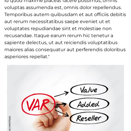
id quod maxime placeat facere possimus, omnis
voluptas assumenda est, omnis dolor repellendus.
Temporibus autem quibusdam et aut officiis debitis
aut rerum necessitatibus saepe eveniet ut et
voluptates repudiandae sint et molestiae non
recusandae. Itaque earum rerum hic tenetur a
sapiente delectus, ut aut reiciendis voluptatibus
maiores alias consequatur aut perferendis doloribus
asperiores repellat."