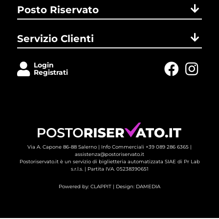
Posto Riservato
Servizio Clienti
Login
Registrati
Via A. Capone 86-88 Salerno |
Info Commerciali +39 089 286 6365
| 
assistenza@postoriservato.it
Postoriservato.it è un servizio di biglietteria automatizzata SIAE di Pr Lab
s.r.l.s. | Partita IVA. 05238390651
Powered by:
CLAPPIT
| Design: 
DAMEDIA