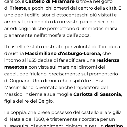
carsico, il
Castello di Miramare
si trova nel golfo
di
Trieste
, a pochi chilometri dal centro della città. È
uno degli edifici storici ottocenteschi più visitati e
ammirati, circondato da un vasto parco e ricco di
arredi originali che permettono di immedesimarsi
pienamente nell’atmosfera dell’epoca.
Il castello è stato costruito per volontà dell’arciduca
d’Austria
Massimiliano d’Asburgo-Lorena,
che
intorno al 1855 decise di far edificare una
residenza
maestosa
con vista sul mare nei dintorni del
capoluogo friulano, precisamente sul promontorio
di Grignano. Una dimora che ospitò lo stesso
Massimiliano, diventato anche Imperatore del
Messico, insieme a sua moglie
Carlotta di Sassonia
,
figlia del re del Belgio.
La coppia, che prese possesso del castello alla Vigilia
di Natale del 1860, è tristemente ricordata per un
susseguirsi di avvenimenti dolorosi e per un
destino