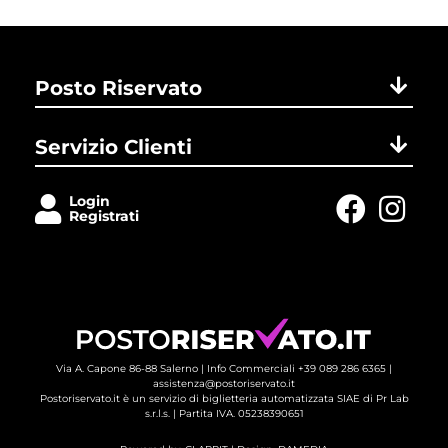
Posto Riservato
Servizio Clienti
Login
Registrati
Via A. Capone 86-88 Salerno |
Info Commerciali +39 089 286 6365
| 
assistenza@postoriservato.it
Postoriservato.it è un servizio di biglietteria automatizzata SIAE di Pr Lab
s.r.l.s. | Partita IVA. 05238390651