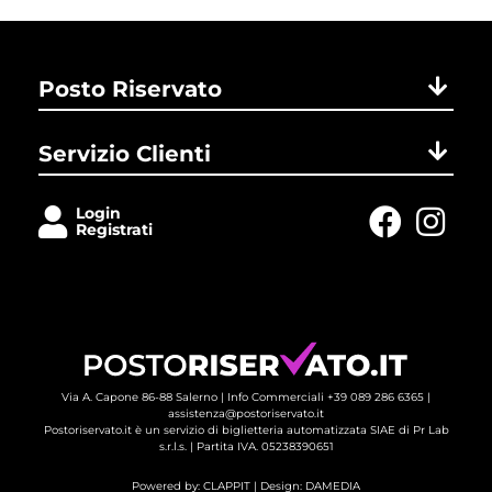
Posto Riservato
Servizio Clienti
Login
Registrati
Via A. Capone 86-88 Salerno |
Info Commerciali +39 089 286 6365
| 
assistenza@postoriservato.it
Postoriservato.it è un servizio di biglietteria automatizzata SIAE di Pr Lab
s.r.l.s. | Partita IVA. 05238390651
Powered by:
CLAPPIT
| Design: 
DAMEDIA